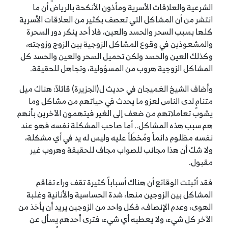
الشرعية والعلاقات الأسرية ومأذون الأنكحة بالرياض أن ما
انتشر من أن المشاكل التي تعصف بكثير من العلاقات الأسرية
كلها بسبب السحر والحسد والعين، فلا أحد ينكر دور السحرة
والمشعوذين في وقوع المشاكل الزوجية بين الزوج وزوجته،
وكذلك العين والحسد ولكن تحميل السحر والعين والحسد كل
المشاكل الزوجية هروب من المسؤولية، وتجاهل للحقيقة.
وأضاف الشيخ الغميجان في حديث ل(الجزيرة) قائلاً: هناك ميل
متنامٍ لدى الناس لعزو ما يحدث في حياتهم من مشاكل وما
يشوب تعاملاتهم من ضعف إلى الغير فيتهمون الآخرين بأنهم
هم سبب هذه المشاكل.. أما صاحب المشكلة نفسه فهو عند
نفسه مظلوم دائماً ومُخطَأ عليه وليس له يد في أي مشكلة،
ولا شك أن هذا مجانب للصواب مجاف للحقيقة وهروب غير
مقبول.
فقد أثبتت الوقائع أن هناك أسباباً كثيرة تقف وراء تفاقم
المشاكل بين الزوجين منها، شدة الحساسية والأنانية وغلبة
الهوى، وعدم الإنصاف، فكل واحد من الزوجين يريد أن يأخذ من
الآخر كل شيء، ولا يعطيه أي شيء، فترى أحدهم يسأل عن