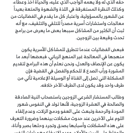
حقه الذي له ولا يهمه الواجب الذي عليه، والحياة أخذ وعطاء،
وكذلك النظرة المستغرقة في اللذة والشهوة والمتعة بعيداً
عن الشعور بالمسؤولية، واعتبار كل ما يقدم في الفضائيات من
معالجات واستشارات أسرية مصدراً للتلقي والتثقيف، مع أنه
ثبت أن الكثير من المشاكل سببها بعض ما يعرض من برامج
تحدث وقيعة بين الزوجين.
فبعض الفضائيات عندما تتطرق للمشاكل الأسرية يكون
منهجها في المعالجة غير المنهج الرباني، فبعضها أبعد ما
يكون عن الإنصاف والعدل، ونحن نعلم أن هذه البرامج لتقديم
المشورة ورأب الصدع لا للحكم والفصل في القضية فإن
المشكلة التي تصل إلى القناة أو الوسيلة الإعلامية تأتي من
طرف واحد وقد يكون لدى الطرف الآخر خلافه.
وطالب المستشار الشرعي الزوجين باستصحاب النية الصادقة
والصالحة في العشرة الزوجية، لأنها تولد في النفوس شعور
المودة والرحمة وتبعث على العفو ودمج الزلات، وعدم إلقاء
اللوم على الآخرين عند حدوث مشكلات بينهما وضرورة التعرف
على هذه المشكلات وأسبابها بصدق وتجرد وحلها بصبر وأناة،
والحفاظ على البيت والأولاد، وعدم الاندفاع مع مرادات النفس