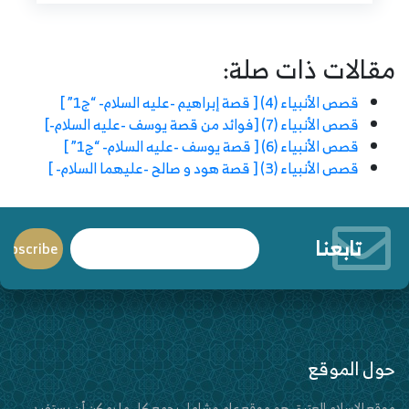
مقالات ذات صلة:
قصص الأنبياء (4) [ قصة إبراهيم -عليه السلام- “ج1” ]
قصص الأنبياء (7) [فوائد من قصة يوسف -عليه السلام-]
قصص الأنبياء (6) [ قصة يوسف -عليه السلام- “ج1” ]
قصص الأنبياء (3) [ قصة هود و صالح -عليهما السلام- ]
تابعنا
حول الموقع
موقع الإسلام العتيق هو موقع عام وشامل يجمع كل ما يمكن أن يستفيد