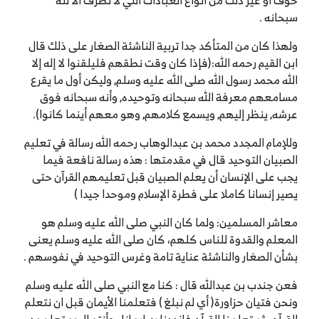
خوف أو غير ذلك من أنواع العبادات التي لا تصرف الا لله
سبحانه .
ولهذا كان من المتأكد جدا تربية الناشئة الصغار على ذلك قال
ابن القيم رحمه الله:(فإذا كان وقت نطقهم فليلقنوا لا إله إلا
الله محمد رسول الله صلى الله عليه وسلم, وليكن أول ما يقرع
مسامعهم معرفة الله سبحانه وتوحيده, وأنه سبحانه فوق
عرشه, ينظر إليهم, ويسمع كلامهم, وهو معهم أينما كانوا).
وللإمام المجدد محمد بن عبدالوهاب رحمه الله رسالة في تعليم
الصبيان التوحيد قال في مقدمتها : هذه رسالة نافعة فيما
يجب على الإنسان أن يعلم الصبيان قبل تعليمهم القرآن حتى
يصير إنسانا كاملا على فطرة الإسلام وموحدا جيدا )
معاشر المسلمين: ولما كان النبي صلى الله عليه وسلم هو
المعلم والقدوة للناس كلهم، كان صلى الله عليه وسلم يعنى
بشأن الصغار والناشئة عناية تامة وغرس التوحيد في نفوسهم .
فعن جندب بن عبدالله قال : كنا مع النبي صلى الله عليه وسلم
ونحن فتيان حزاورة( أي لم نبلغ ) فتعلمنا الأيمان قبل ان نتعلم