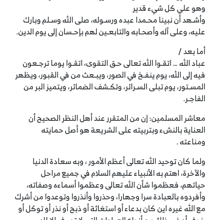
وهو علي كل شيء قدير
وأشـهد أن نبينا محـمدا عبده ورسـوله، صلى الله وسـلم وبارك
عليه، وعلى آله وأصحـابه والتابعـين لهم بإحـسان إلى يوم الدين.
أما بعد /
عباد الله … اتقـوا الله تعالى حـق التقوى، اتقـوا يوما ترجـعون
فيه إلى الله، يوم ينفـخ في الصور، ويبـعث من في القبور، ويظهر
المسـتور، يوم تبلى السـرائر، وتكـشف الضمائر، ويتميز البر من
الفاجـر.
معاشر المسلمين: إن من المتقرر عند أهل النظر الصحيح أن
العناية بالنشء وبتربيته على الشريعة هو أصل حمايته
ومناعته .
ولما كان توحيد الله تعالى أعظم الأمور ، وبه سعادة الدنيا
والآخرة، اهتم به الأنبياء عليهم السلام في جميع مراحل
حياتهم، فعظموا شأن الله تعالى وعظموا أسماءه وصفاته،
وأفردوه بالعبادة سرا وجهارا، وحذروا وأنذروا وتوعدوا من أشرك
مع الله غيره اين كان بدعاء أو استغاثة أو ذبح أو نذر أو توكل أو