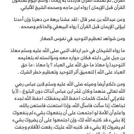
القرآن , ثم تعلمنا القرآن فازددنا به إيمانا ، وأنتم اليوم تعلمون
القرآن قبل الإيمان ) رواه ابن ماجه وصححه الشيخ الألباني.
وعن عبدالله بن عمر قال : لقد عشنا برهة من دهرنا وإن أحدنا
ليؤتى الإيمان قبل القرآن ) رواه البيهقي والحاكم وصححه .
ومن شواهد تعظيم التوحيد في نفوس الصغار
ما رواه الشيخان في خبر ارداف النبي صلى الله عليه وسلم معاذ
بن جبل على دابته فكان حواره معه ومؤانسته له بتعليمه
التوحيد( يا معاذ ما حق الله على العباد ؟ يا معاذ : ما حق
العباد على الله ) لتعميق أثر التوحيد وتعظيم خطر الشرك .
ومن ذلكم أيضا وصيته صلى الله عليه وسلم لابن عباس رضي
الله تعالى عنهما وكان عُمْر ابن عباس آنذاك دون البلوغ، : (( يا
غلام إني أعلمك كلمات: احفظ الله يحفظك، احفظ الله تجده
تجاهك، إذا سألت فاسأل الله، وإذا استعنت فاستعن بالله،
واعلم أن الأمة لو اجتمعت على أن ينفعوك بشيء لم ينفعوك
إلا بشيء قد كتبه الله لك، وإن اجتمعوا على أن يضروك بشيء
لم يضروك إلا بشيء قد كتبه الله عليك، رفعت الأقلام وجفت