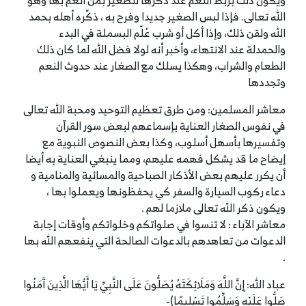
ويكون ذلك بربط النعم عند ذكرها للصغير بمن أنعم بها وهو
الله تعالى. فإذا لبس الصغير جديدا وفرح به ، ذكّره أهله بحمد
الله ولقن ذلك، وإذا أكل أو شرب عُلّم البسملة في البدء
والحمدلة عند الانتهاء، وأخبر أنه لولا فضل الله لما كان ذلك
الطعام والشراب، وهكذا يسلك مع الصغار عند حدوث النعم
وتجددها
معاشر المسلمين: ومن طرق تعظيم التوحيد ومحبة الله تعالى
في نفوس الصغار العناية بإسماعهم لبعض سور القرآن
وتفسيرها بأسهل أسلوب، وكذا بعض النصوص النبوية مع
إيضاح ما قد يشكل فهمه عليهم، ومما ينبغي العناية به أيضا
أن يكرر عليهم بعض الأذكار الصباحية والمسائية والمنامية و
دعاء ركوب السيارة والسفر كي يحفظونها ويعملوا بها ،
ويكون ذكر الله تعالى ملازما لهم .
معاشر الآباء : لا تنسوا في صلواتكم وخلواتكم وأوقات إجابة
الدعوات من تعاهدهم بالدعوات الصالحة التي ينفعهم الله بها
.
عباد الله: ِإنَّ اللَّهَ وَمَلَائِكَتَهُ يُصَلُّونَ عَلَى النَّبِيِّ يَا أَيُّهَا الَّذِينَ آَمَنُوا
صَلُّوا عَلَيْهِ وَسَلِّمُوا تَسْلِيمًا)-