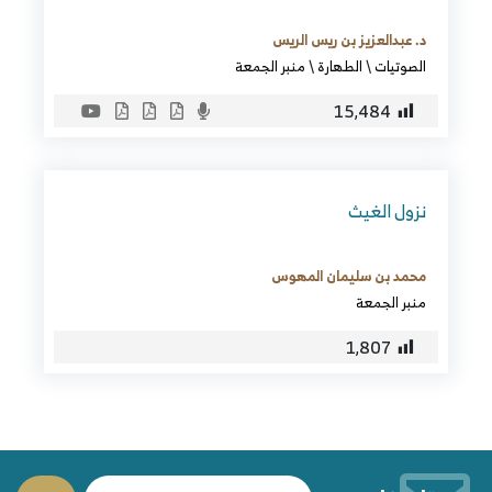
د. عبدالعزيز بن ريس الريس
الصوتيات
\
الطهارة
\
منبر الجمعة
15٬484
نزول الغيث
محمد بن سليمان المهوس
منبر الجمعة
1٬807