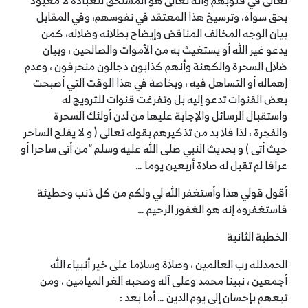
تعالى في قلوبهم وأنه تعالى هو المستحق للعبادة لا معبود
بحق سواه، وترسيخ هذا المعتقد في نفوسهم، وفي المقابل
بيان الوجه المخالف المناقض وإيضاح بطلانه وضلاله، كمن
يدعو غير الله أو يستغيث به من الأموات والصالحين ، وبيان
ضلال السحرة والكهنة وأنهم كذابون دجالون منحرفون ، وعدم
إهماله أو التساهل فيه ، وبخاصة في هذا الوقت التي أصبحت
بعض القنوات تدعو إليه بل وتفرغت قنوات للترويج له
واستقبال الرسائل والإجابة عليها من لدن أولئك السحرة
والفجرة ، لذا فلا بد من تذكيرهم بقوله تعالى ( و لا يفلح الساحر
حيث أتى ) و بحديث النبي صلى الله عليه وسلم “من أتى ساحرا أو
عرافا لم تقبل له صلاة أربعين يوما …
أقول قولي هذا وأستغفر الله لي ولكم من كل ذنب وخطيئة
فاستغفروه إنه هو الغفور الرحيم …
الخطبة الثانية
الحمدلله رب العالمين ، وصلاة وسلاما على خير أنبياء الله
أجمعين ، نبينا محمد وعلى آله وصحبه الغر الميامين ، ومن
تبعهم بإحسان إلى يوم الدين … أما بعد :