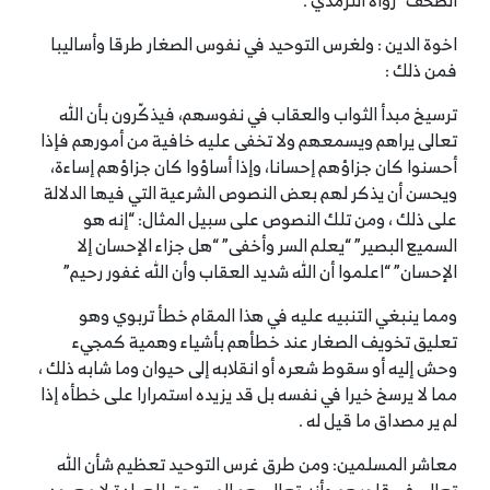
الصحف” رواه الترمذي .
اخوة الدين : ولغرس التوحيد في نفوس الصغار طرقا وأساليبا
فمن ذلك :
ترسيخ مبدأ الثواب والعقاب في نفوسهم، فيذكّرون بأن الله
تعالى يراهم ويسمعهم ولا تخفى عليه خافية من أمورهم فإذا
أحسنوا كان جزاؤهم إحسانا، وإذا أساؤوا كان جزاؤهم إساءة،
ويحسن أن يذكر لهم بعض النصوص الشرعية التي فيها الدلالة
على ذلك ، ومن تلك النصوص على سبيل المثال: “إنه هو
السميع البصير” “يعلم السر وأخفى” “هل جزاء الإحسان إلا
الإحسان” “اعلموا أن الله شديد العقاب وأن الله غفور رحيم”
ومما ينبغي التنبيه عليه في هذا المقام خطأ تربوي وهو
تعليق تخويف الصغار عند خطأهم بأشياء وهمية كمجيء
وحش إليه أو سقوط شعره أو انقلابه إلى حيوان وما شابه ذلك ،
مما لا يرسخ خيرا في نفسه بل قد يزيده استمرارا على خطأه إذا
لم ير مصداق ما قيل له .
معاشر المسلمين: ومن طرق غرس التوحيد تعظيم شأن الله