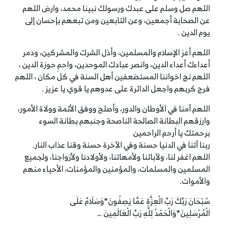
اللهم صل وسلم على عبدك ورسولك نبينا محمد، وارض اللهم
عن الصحابة أجمعين، وعن التابعين ومن تبعهم بإحسان إلى
يوم الدين .
اللهم أعز الإسلام والمسلمين، وأذل الشرك والمشركين، ودمر
أعداءك أعداء الدين، وانصر عبادك الموحدين، واحمِ حوزة الدين ،
اللهم نج اخواننا المستضعفين أهل السنة في كل مكان ، اللهم
فرج كربهم واجعل الدائرة على عدوهم يا قوي يا عزيز .
اللهم آمنا في الأوطان والدور، وأصلح ووفق الأئمة وولاة الأمور،
وارزقهم البطانة الصالحة الناصحة وجنبهم بطانة السوء
برحمتك يا أرحم الراحمين
ربنا آتنا في الدنيا حسنة وفي الآخرة حسنة وقنا عذاب النار.
اللهم اغفر لنا، ولآبائنا ولأمهاتنا، ولأولادنا ولأزواجنا، ولجميع
المسلمين والمسلمات، والمؤمنين والمؤمنات، الأحياء منهم
والأموات.
سُبْحَانَ رَبِّكَ رَبِّ الْعِزَّةِ عَمَّا يَصِفُونَ*وَسَلَامٌ عَلَى
الْمُرْسَلِينَ*وَالْحَمْدُ لِلَّهِ رَبِّ الْعَالَمِينَ …