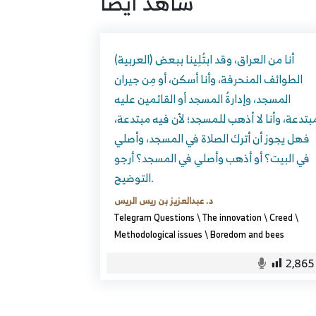
شاهد ايضا
(العربية) أنا من العراق، وقد ابتُلِينا ببعض
الطوائف المنحرفة، وأنا أسكن، أو مِن جيران
المسجد، وإدارةُ المسجد أو القائمين عليه
بتدعة، وأنا لا أذهب للمسجد؛ لأن فيه مبتدعة،
فهل يجوز أن أترك الصلاة في المسجد، وأصلي
في البيت؟ أو أذهب وأصلي في المسجد؟ أرجو
التوضيح.
د. عبدالعزيز بن ريس الريس
Telegram Questions
\
The innovation
\
Creed
\
Methodological issues
\
Boredom and bees
2,865