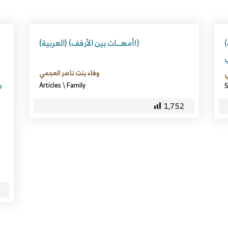
(العربية) صنيع مسدد في الحكمة في الدعوة
(العربية) (أمهـــات بين الأرفف!)
ي
وفاء بنت ناصر العجمي
ي
م
Articles
\
Family
S
1,752