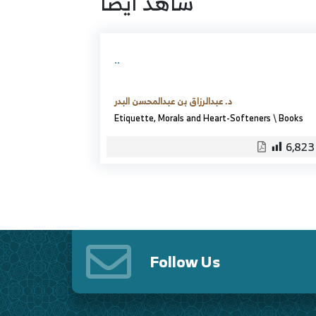
شاهد ايضا
..
د. عبدالرزاق بن عبدالمحسن البدر
Etiquette, Morals and Heart-Softeners
\
Books
6,823
Follow Us