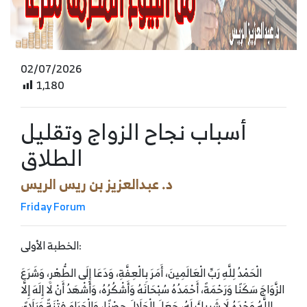
02/07/2026
1,180
أسباب نجاح الزواج وتقليل
الطلاق
د. عبدالعزيز بن ريس الريس
Friday Forum
الخطبة الأولى:
الْحَمْدُ لِلَّهِ رَبِّ الْعَالَمِينَ، أَمَرَ بِالْعِفَّةِ، وَدَعَا إِلَى الطُّهْرِ، وَشَرَعَ
الزَّوَاجَ سَكَنًا وَرَحْمَةً، أَحْمَدُهُ سُبْحَانَهُ وَأَشْكُرُهُ، وَأَشْهَدُ أَنْ لَا إِلَهَ إِلَّا
اللَّهُ وَحْدَهُ لَا شَرِيكَ لَهُ، جَعَلَ الْحَلَالَ حِصْنًا، وَالْحَرَامَ فِتْنَةً وَبَلَاءً،