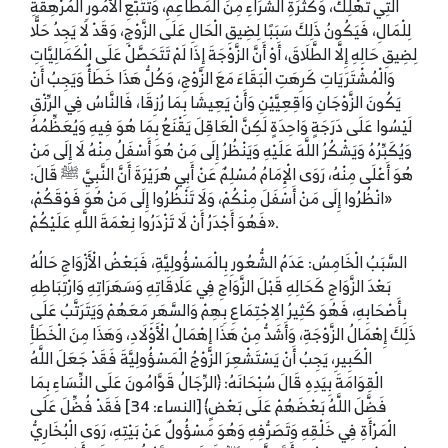
الَّتِي تُهْلِكُ، وَكَثْرَةِ الشِّرَاءِ مِنَ الْمَطَاعِمِ، وَتَتَبُّعِ الْأُمُورِ الْمُرْهِقَةِ
لِلْمَالِ، فَيَكُونُ ذَلِكَ سَبَبًا لِضِيقِ الْحَالِ عَلَى الزَّوْجِ، وَقَدْ لَا يَجِدُ حَلًّا
لِضِيقِ حَالِهِ إِلَّا الطَّلَاقَ، أَوْ أَنَّ الزَّوْجَةَ إِذَا لَمْ تَتَحَصَّلْ عَلَى الْكَمَالِيَّاتِ
وَالْمُشْتَرَيَاتِ كَرِهَتِ الْبَقَاءَ مَعَ الزَّوْجِ، وَكُلُّ هَذَا خَطَأٌ وَيَجِبُ أَنْ
يَكُونَ الزَّوْجَانِ وَاقِعِيَّيْنِ وَأَنْ يَعِيشَا بِمَا رُزِقَا، فَالنَّاسُ فِي الرِّزْقِ
لَيْسُوا عَلَى دَرَجَةٍ وَاحِدَةٍ لَكِنَّ الْعَاقِلَ يَقْنَعُ بِمَا هُوَ فِيهِ وَيُعَظِّمُهُ
وَيُكَبِّرُهُ وَيَشْكُرُ اللَّهَ عَلَيْهِ وَيَنْظُرُ إِلَى مَنْ هُوَ أَسْفَلُ مِنْهُ لَا إِلَى مَنْ
هُوَ أَعْلَى مِنْهُ، رَوَى الْإِمَامُ مُسْلِمٌ عَنْ أَبِي هُرَيْرَةَ أَنَّ النَّبِيَّ ﷺ قَالَ:
«انْظُرُوا إِلَى مَنْ أَسْفَلَ مِنْكُمْ، وَلَا تَنْظُرُوا إِلَى مَنْ هُوَ فَوْقَكُمْ،
فَهُوَ أَجْدَرُ أَنْ لَا تَزْدَرُوا نِعْمَةَ اللَّهِ عَلَيْكُمْ».
السَّبَبُ الْخَامِسُ: عَدَمُ الشُّعُورِ بِالْمَسْؤُولِيَّةِ، فَبَعْضُ الْأَزْوَاجِ حَالُهُ
بَعْدَ الزَّوَاجِ كَحَالِهِ قَبْلَ الزَّوَاجِ فِي عَلَاقَاتِهِ وَسَهَرَاتِهِ وَارْتِبَاطِهِ
بِأَصْحَابِهِ، فَهُوَ كَثِيرُ الِاجْتِمَاعِ بِهِمْ وَالسَّهَرِ مَعَهُمْ وَيَتَرَتَّبُ عَلَى
ذَلِكَ إِهْمَالُ الزَّوْجَةِ، وَأَشَدُّ مِنْ هَذَا إِهْمَالُ الْأَوْلَادِ، وَهَذَا مِنَ الْخَطَأِ
الْكَبِيرِ، يَجِبُ أَنْ يَسْتَشْعِرَ الزَّوْجُ الْمَسْؤُولِيَّةَ فَقَدْ جَعَلَ اللَّهُ
الْقِوَامَةَ بِيَدِهِ قَالَ سُبْحَانَهُ: ﴿الرِّجَالُ قَوَّامُونَ عَلَى النِّسَاءِ بِمَا
فَضَّلَ اللَّهُ بَعْضَهُمْ عَلَى بَعْضٍ﴾ [النساء: 34] فَقَدْ فُضِّلَ عَلَى
الْمَرْأَةِ فِي خَلْقِهِ وَتَصَرُّفِهِ وَهُوَ مَسْؤُولٌ عَنْ بَيْتِهِ، رَوَى الْبُخَارِيُّ