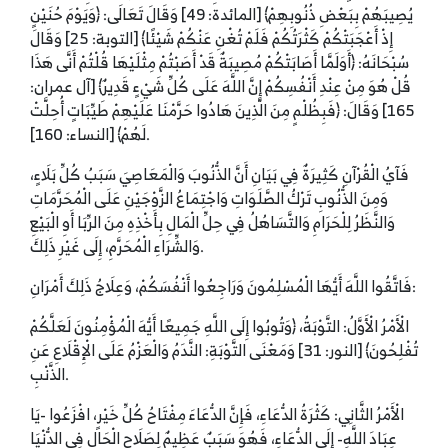
يُصِيبَهُمْ بِبَعْضِ ذُنُوبِهِمْ﴾ [المائدة: 49] وَقَالَ تَعَالَى: ﴿وَيَوْمَ حُنَيْنٍ
إِذْ أَعْجَبَتْكُمْ كَثْرَتُكُمْ فَلَمْ تُغْنِ عَنْكُمْ شَيْئًا﴾ [التوبة: 25] وَقَالَ
سُبْحَانَهُ: ﴿أَوَلَمَّا أَصَابَتْكُمْ مُصِيبَةٌ قَدْ أَصَبْتُمْ مِثْلَيْهَا قُلْتُمْ أَنَّى هَذَا
قُلْ هُوَ مِنْ عِنْدِ أَنْفُسِكُمْ إِنَّ اللَّهَ عَلَى كُلِّ شَيْءٍ قَدِيرٌ﴾ [آل عمران:
165] وَقَالَ: ﴿فَبِظُلْمٍ مِنَ الَّذِينَ هَادُوا حَرَّمْنَا عَلَيْهِمْ طَيِّبَاتٍ أُحِلَّتْ
لَهُمْ﴾ [النساء: 160].
فَآيُ الْقُرْآنِ كَثِيرَةٌ فِي بَيَانِ أَنَّ الذُّنُوبَ وَالْمَعَاصِيَ سَبَبُ كُلِّ بَلَاءٍ،
وَمِنَ الذُّنُوبِ تَرْكُ الصَّلَوَاتِ وَاجْتِمَاعُ الزَّوْجَيْنِ عَلَى الْمُحَرَّمَاتِ
وَالنَّظَرُ لِلْحَرَامِ وَالتَّسَاهُلُ فِي حِلِّ الْمَالِ بِأَخْذِهِ مِنَ الرِّبَا أَوِ الْبَيْعِ
وَالشِّرَاءِ الْمُحَرَّمِ، إِلَى غَيْرِ ذَلِكَ.
فَاتَّقُوا اللَّهَ أَيُّهَا الْمُسْلِمُونَ وَرَاجِعُوا أَنْفُسَكُمْ، وَعِلَاجُ ذَلِكَ أَمْرَانِ:
الْأَمْرُ الْأَوَّلُ: التَّوْبَةُ، ﴿وَتُوبُوا إِلَى اللَّهِ جَمِيعًا أَيُّهَ الْمُؤْمِنُونَ لَعَلَّكُمْ
تُفْلِحُونَ﴾ [النور: 31] وَمَعْنَى التَّوْبَةِ: النَّدَمُ وَالْعَزْمُ عَلَى الْإِقْلَاعِ عَنِ
الذَّنْبِ.
الْأَمْرُ الثَّانِي: كَثْرَةُ الدُّعَاءِ، فَإِنَّ الدُّعَاءَ مِفْتَاحُ كُلِّ خَيْرٍ، افْزَعُوا -يَا
عِبَادَ اللَّهِ- إِلَى الدُّعَاءِ، فَهُوَ سَبَبٌ عَظِيمٌ لِصَلَاحِ الْحَالِ فِي الدُّنْيَا