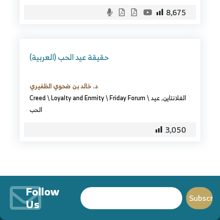
8,675
(العربية) حقيقة عيد الحب
د. خالد بن ضحوي الظفيري
الفلانتاين
,
عيد
\
Friday Forum
\
Loyalty and Enmity
\
Creed
الحب
3,050
Follow
Us