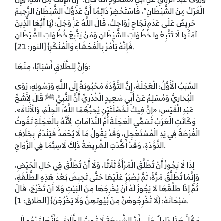
الْفَرَكَ مِنَ الشَّيْطَانِ”، فَاسْتَحْضِرْ دَائِمًا أَنَّ عَدُوَّكَ الشَّيْطَانَ الرَّجِيمَ
حَرِيصٌ عَلَى عَدَمِ نَجَاحِ زَوَاجِكَ، قَالَ اللَّهُ عَزَّ وَجَلَّ: ﴿يَا أَيُّهَا الَّذِينَ
آمَنُوا لَا تَتَّبِعُوا خُطُوَاتِ الشَّيْطَانِ وَمَنْ يَتَّبِعْ خُطُوَاتِ الشَّيْطَانِ
فَإِنَّهُ يَأْمُرُ بِالْفَحْشَاءِ وَالْمُنْكَرِ﴾ [النور: 21].
وَإِنَّ لِلطَّلَاقِ أَسْبَابًا، مِنْهَا:
السَّبَبُ الْأَوَّلُ: الْعَجَلَةُ، إِنَّ التُّؤَدَةَ مَحْبُوبَةٌ إِلَى اللَّهِ وَرَسُولِهِ، رَوَى
الْبُخَارِيُّ وَمُسْلِمٌ عَنْ أَبِي سَعِيدٍ الْخُدْرِيِّ أَنَّ النَّبِيَّ ﷺ قَالَ لِأَشَجِّ
عَبْدِ الْقَيْسِ: «إِنَّ فِيكَ لَخَصْلَتَيْنِ يُحِبُّهُمَا اللَّهُ: الْحِلْمَ، وَالْأَنَاةَ»،
وَكَانَتِ الْعَرَبُ تُسَمِّي الْعَجَلَةَ أُمَّ النَّدَامَاتِ؛ لِأَنَّهُ بِالْعَجَلَةِ تَفُوتُ
الْفُرْصَةُ فِي يَدِ الْمُسْتَعْجِلِ، وَقَدْ يَقُولُ مَا لَا يُحْمَدُ فَيَنْدَمُ، بِخِلَافِ
التُّؤَدَةِ، وَقَدْ أَكَّدَتِ الشَّرِيعَةُ ذَلِكَ لَاسِيَّمَا فِي الزَّوَاجِ.
لِذَا لَا يَجُوزُ أَنْ تُطَلَّقَ الْمَرْأَةُ ثَلَاثًا، وَلَا أَنْ تُطَلَّقَ فِي حَالِ الْحَيْضِ،
وَإِنَّمَا تُطَلَّقُ مَرَّةً، ثُمَّ يُصْبَرُ عَلَيْهَا حَتَّى تَحِيضَ بَعْدَ هَذِهِ الطَّلْقَةِ،
ثُمَّ إِذَا طَلَّقَهَا لَا يَجُوزُ لَهُ أَنْ يُخْرِجَهَا مِنَ الْبَيْتِ وَلَا أَنْ تَخْرُجَ، قَالَ
سُبْحَانَهُ: ﴿لَا تُخْرِجُوهُنَّ مِنْ بُيُوتِهِنَّ وَلَا يَخْرُجْنَ﴾ [الطلاق: 1].
وَكُلُّ هَذَا دَلِيلٌ عَلَى أَنَّ الشَّرِيعَةَ لَا تُحِبُّ الطَّلَاقَ وَأَنَّهَا تَدْعُو إِلَى