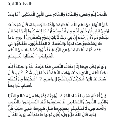
الخطبة الثانية:
الْحَمْدُ لِلَّهِ وَكَفَى، وَالصَّلَاةُ وَالسَّلَامُ عَلَى النَّبِيِّ الْمُجْتَبَى، أَمَّا بَعْدُ:
فَإِنَّ الزَّوَاجَ مِنْ نِعَمِ اللَّهِ الْعَظِيمَةِ وَآلَائِهِ الْجَسِيمَةِ، قَالَ سُبْحَانَهُ:
﴿وَمِنْ آيَاتِهِ أَنْ خَلَقَ لَكُمْ مِنْ أَنْفُسِكُمْ أَزْوَاجًا لِتَسْكُنُوا إِلَيْهَا وَجَعَلَ
بَيْنَكُمْ مَوَدَّةً وَرَحْمَةً إِنَّ فِي ذَلِكَ لَآيَاتٍ لِقَوْمٍ يَتَفَكَّرُونَ﴾ [الروم: 21]
فَلَا يَسْتَشْعِرُ هَذِهِ الْآيَةَ وَالنِّعْمَةَ إِلَّا الْمُتَفَكِّرُونَ، فَتَفَكَّرُوا فِي
هَذِهِ الْآيَةِ الْعَظِيمَةِ وَهِيَ الزَّوَاجُ، تَفَكَّرُوا كَمْ فِيهَا مِنَ النِّعَمِ
الْعَظِيمَةِ وَالْعَطَايَا الْجَسِيمَةِ.
وَلَوْ لَمْ يَكُنْ فِيهَا إِلَّا إِعْفَافُ النَّفْسِ عَمَّا حَرَّمَهُ اللَّهُ وَالْعِبَادَةُ لِلَّهِ
بِهَذَا الْعَمَلِ الَّذِي يُحِبُّهُ، وَهَذِهِ النِّعْمَةُ تَحْتَاجُ إِلَى شُكْرٍ كَثِيرٍ، قَالَ
سُبْحَانَهُ: ﴿لَئِنْ شَكَرْتُمْ لَأَزِيدَنَّكُمْ﴾ [إبراهيم: 7] وَشُكْرُهَا مِنْ أَعْظَمِ
أَسْبَابِ دَوَامِهَا.
وَإِنَّ أَعْظَمَ سَبَبٍ لِفَسَادِ الْحَيَاةِ الزَّوْجِيَّةِ وَغَيْرِهَا مِنْ مَصَالِحِ الدُّنْيَا
وَالدِّينِ: الذُّنُوبُ وَالْمَعَاصِي، لَا تَسْتَهِنُوا أَيُّهَا الْمُسْلِمُونَ بِالذُّنُوبِ
وَالْمَعَاصِي، لَا تَسْتَهِنُوا بِصَغِيرِهَا قَبْلَ كَبِيرِهَا، فَهِيَ سَبَبُ كُلِّ
بَلَاءٍ، قَالَ اللَّهُ عَزَّ وَجَلَّ: ﴿فَإِنْ تَوَلَّوْا فَاعْلَمْ أَنَّمَا يُرِيدُ اللَّهُ أَنْ