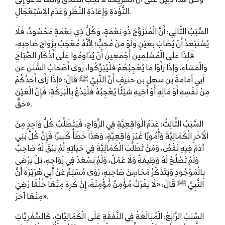
التُّؤَدَةِ وَإِعَادَةِ النَّظَرِ وَعَدَمِ الِاسْتِعْجَالِ.
السَّبَبُ الثَّانِي: أَنَّ الْمُتَزَوِّجَ ذُو نِعْمَةٍ، وَكُلُّ ذِي نِعْمَةٍ مَحْسُودٌ، فَلَا
يُسْتَبْعَدُ أَنْ يُصَابَ بِعَيْنٍ وَلَوْ مِنْ مُحِبٍّ؛ لِأَنَّهُ مُعْجَبٌ بِزَوَاجِ صَاحِبِهِ،
فَلِذَا عَلَى الْمُسْلِمِينَ أَجْمَعِينَ أَنْ يُدَاوِمُوا عَلَى أَذْكَارِ الصَّبَاحِ
وَالْمَسَاءِ، وَإِذَا رَأَوْا مَا يُعْجِبُهُمْ فَلْيُبَرِّكُوا، رَوَى أَصْحَابُ السُّنَنِ عن
أبي أمامةَ بنِ سهلِ بن حنيفٍ أَنَّ النَّبِيَّ ﷺ قَالَ: «إِذَا رَأَى أَحَدُكُمْ
مِنْ نَفْسِهِ أَوْ مَالِهِ أَوْ أَخِيهِ شَيْئًا يُعْجِبُهُ فَلْيَدْعُ بِالْبَرَكَةِ، فَإِنَّ الْعَيْنَ
حَقٌّ».
السَّبَبُ الثَّالِثُ: عَدَمُ الْوَاقِعِيَّةِ فِي الزَّوَاجِ، فَيَتَطَلَّبُ كُلُّ وَاحِدٍ مِنَ
الْآخَرِ الْكَمَالِيَّةَ وَأُمُورًا غَيْرَ وَاقِعِيَّةٍ، وَهَذَا خَطَأٌ كَبِيرٌ؛ فَإِنَّ كُلَّ بَنِي
آدَمَ فِيهِ نَقْصٌ، وَمَنْ تَطَلَّبَ الْكَمَالِيَّةَ فِي حَيَاتِهِ لَمْ يَبْقَ لَهُ صَاحِبٌ
وَلَمْ تَصْلُحْ لَهُ وَظِيفَةٌ وَلَا عَمَلٌ، وَلَمْ يَسْعَدْ فِي زَوَاجِهِ، بَلْ يَرْضَى
بِالْمَوْجُودِ وَيَتَذَكَّرُ مَحَاسِنَ صَاحِبِهِ، رَوَى مُسْلِمٌ عَنْ أَبِي هُرَيْرَةَ أَنَّ
النَّبِيَّ ﷺ قَالَ: «لَا يَفْرَكْ مُؤْمِنٌ مُؤْمِنَةً، إِنْ كَرِهَ مِنْهَا خُلُقًا رَضِيَ
مِنْهَا آخَرَ».
السَّبَبُ الرَّابِعُ: الْمُبَالَغَةُ فِي النَّفَقَةِ عَلَى الْكَمَالِيَّاتِ، كَالسَّفَرِيَّاتِ