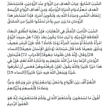
السَّبَبُ السَّابِعُ: غِيَابُ الْهَدَفِ مِنَ الزَّوَاجِ عِنْدَ الزَّوْجَيْنِ، فَاسْتِحْضَارُ
الْهَدَفِ مُهِمٌّ لِدَوَامِ الْحَيَاةِ الزَّوْجِيَّةِ، وَمِنْ أَهْدَافِ الزَّوَاجِ الرَّئِيسَةِ
إِعْفَافُ النَّفْسِ وَعِبَادَةُ اللَّهِ بِهِ، وَتَكْوِينُ أُسْرَةٍ، فَإِذَا اسْتَحْضَرَ هَذَا
الزَّوْجَانِ مَا بَيْنَ حِينٍ وَآخَرَ تَحَمَّلُوا كَثِيرًا مِنَ الْمَشَاقِّ.
السَّبَبُ الثَّامِنُ: التَّفَكُّرُ فِي النِّهَايَاتِ، فَإِنَّ نِهَايَةَ الطَّلَاقِ انْتِهَاءُ
الْعَلَاقَةِ الزَّوْجِيَّةِ، يَا تُرَى مَاذَا يَكُونُ بَعْدَ ذَلِكَ؟ هَلْ سَيَجِدُ الزَّوْجُ
امْرَأَةً كَامِلَةً أَوْ سَتَجِدُ الْمَرْأَةُ زَوْجًا كَامِلًا؟ كَلَّا؛ فَإِنَّ الْبَشَرَ ضَعِيفٌ
وَخُلِقَ ضَعِيفًا كَمَا قَالَ سُبْحَانَهُ: ﴿وَخُلِقَ الْإِنْسَانُ ضَعِيفًا﴾ [النساء:
28] وَقَالَ: ﴿إِنَّهُ كَانَ ظَلُومًا جَهُولًا﴾ [الأحزاب: 72] فَلْيُحَاوِلِ
الزَّوْجَانِ الرِّضَا بِمَا مَنَّ اللَّهُ عَلَيْهِمْ بِهِ وَاخْتَارَهُ اللَّهُ لَهُمْ، فَإِنَّ فِي
هَذَا خَيْرًا كَثِيرًا وَاللَّهُ يَقُولُ: ﴿فَإِنْ كَرِهْتُمُوهُنَّ فَعَسَى أَنْ تَكْرَهُوا
شَيْئًا وَيَجْعَلَ اللَّهُ فِيهِ خَيْرًا كَثِيرًا﴾ [النساء: 19].
اللَّهُمَّ أَلِّفْ بَيْنَ الْأَزْوَاجِ وَاجْعَلْ زَوَاجَهُمْ زَوَاجَ خَيْرٍ وَبَرَكَةٍ، وَعِزًّا
وَصَلَاحًا لِأَنْفُسِهِمْ وَذُرِّيَّاتِهِمْ.
أَقُولُ مَا تَسْمَعُونَ، وَأَسْتَغْفِرُ اللَّهَ لِي وَلَكُمْ فَاسْتَغْفِرُوهُ، إِنَّهُ هُوَ
الْغَفُورُ الرَّحِيمُ.