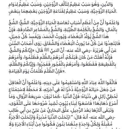
وَالدِّينِ، وَهُوَ سَبَبٌ عَظِيمٌ لِتَآلُفِ الزَّوْجَيْنِ، وَسَبَبٌ عَظِيمٌ لِدَوَامِ
الْحَيَاةِ الزَّوْجِيَّةِ، وَسَبَبٌ عَظِيمٌ لِقَنَاعَةِ الزَّوْجَيْنِ بَعْضِهِمَا بِبَعْضٍ.
وَاعْلَمُوا أَنَّ مِنْ أَعْظَمِ أَسْبَابِ تَعَاسَةِ الْحَيَاةِ الزَّوْجِيَّةِ: الشُّحَّ؛ الشُّحَّ
بِالْمَالِ، وَالشُّحَّ بِالْكَلِمَةِ الطَّيِّبَةِ، وَالشُّحَّ بِالْمَشَاعِرِ الصَّادِقَةِ، فَإِنَّ
هَذَا الشُّحَّ يُوَلِّدُ الْبَغْضَاءَ، وَيُورِثُ الْحَسَدَ، وَيُفْسِدُ كُلَّ جَمِيْلٍ،
فَابْتَعِدُوْا عَنْ كُلِّ مَا يُورِثُ الْبَغْضَاءَ وَالشِّقَاقَ، رَوَى أَصْحَابُ السُّنَنِ
عَنْ أَبِي هُرَيْرَةَ -رضي الله عنه- أنَّ النبيَّ ﷺ قَالَ: «إِيَّاكُمْ وَالشُّحَّ،
فَإِنَّهُ أَهْلَكَ مَنْ كَانَ قَبْلَكُمْ، أَمَرَهُمْ بِالظُّلْمِ فَظَلَمُوا، وَأَمَرَهُمْ
بِالْقَطِيعَةِ فَقَطَعُوا، وَأَمَرَهُمْ بِالْفُجُورِ فَفَجَرُوا، وَإِيَّاكُمْ وَالظُّلْمَ،
فَإِنَّ الظُّلْمَ ظُلُمَاتٌ يَوْمَ الْقِيَامَةِ».
فَاتَّقُوا اللَّهَ عِبَادَ اللَّهِ وَاسْتَقِيمُوا عَلَى دِينِهِ، وَاعْلَمُوا أَنَّ الْعَاقِلَ
مَنْ جَعَلَ حَيَاتَهُ الزَّوْجِيَّةَ ذُخْرًا لَهُ فِي آخِرَتِهِ، لَا مَحَطَّةً لِاسْتِمْتَاعٍ
لَحْظِيٍّ زَائِلٍ فِي دُنْيَاهُ؛ فَإِنَّ الدُّنْيَا -كَمَا تَرَوْنَ- سَرِيعَةُ الزَّوَالِ، وَمَا
أَسْرَعَ ذَهَابَهَا! فَاسْعَوْا لِبِنَاءِ بُيُوتٍ تُشِيدُ صُرُوحَهَا عَلَى التَّقْوَى،
وَتَبْقَى آثَارُهَا بَعْدَ الرَّحِيلِ، علَّقَ البخاريُّ عَنْ عَلِيِّ بنِ أبِي طَالِبٍ
-رضي الله عنه- أنهُ قالَ: ” ارْتَحَلَتِ الدُّنْيَا مُدْبِرَةً وَارْتَحَلَتِ الْآخِرَةُ
مُقْبِلَةً وَلِكُلِّ وَاحِدَةٍ مِنْهُمَا بَنُونَ فَكُونُوا مِنْ أَبْنَاءِ الْآخِرَةِ وَلَا