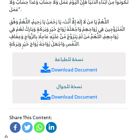
تَكُونُوا مِنْ أَبْنَاءِ الدُّنْيَا فَإِنَّ الْيَوْمَ عَمَلٌ وَلَا حِسَابَ وَغَدًا حِسَابٌ وَلَا
عَمَلَ”.
اللَّهُمَّ يَا مَنْ لَا إِلَهَ إِلَّا أَنْتَ، يَا رَحْمَنُ يَا رَحِيمُ، اللَّهُمَّ وَفِّقِ
الْمُتَزَوِّجِينَ فِي زَوَاجِهِمْ وَاجْعَلْهُ زَوَاجَ خَيْرٍ وَبَرَكَةٍ وَبَارِكْ لَهُمْ فِي
زَوَاجِهِمْ، اللَّهُمَّ مَنْ لَمْ يَتَزَوَّجْ مُنَّ عَلَيْهِ عَاجِلًا بِالزَّوَاجِ وَعِفَافِ
النَّفْسِ وَاجْعَلْ زَوَاجَهُ زَوَاجَ خَيْرٍ وَبَرَكَةٍ.
نسخة للطباعة
Download Document
نسخة للجوال
Download Document
Share This Content:
0