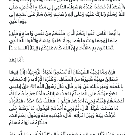
وَأَشْهَدُ أَنَّ مُحَمَّدًا عَبْدُهُ وَرَسُولُهُ، الدَّاعِي إِلَى مَكَارِمِ الْأَخْلَاقِ، صَلَّى
اللَّهُ وَسَلَّمَ وَبَارَكَ عَلَيْهِ وَعَلَى آلِهِ وَصَحْبِهِ وَمَنْ سَارَ عَلَى نَهْجِهِ إِلَى
يَوْمِ الدِّينِ.
﴿يَا أَيُّهَا النَّاسُ اتَّقُوا رَبَّكُمُ الَّذِي خَلَقَكُمْ مِنْ نَفْسٍ وَاحِدَةٍ وَخَلَقَ
مِنْهَا زَوْجَهَا وَبَثَّ مِنْهُمَا رِجَالًا كَثِيرًا وَنِسَاءً وَاتَّقُوا اللَّهَ الَّذِي
تَسَاءَلُونَ بِهِ وَالْأَرْحَامَ إِنَّ اللَّهَ كَانَ عَلَيْكُمْ رَقِيبًا﴾ [النساء: 1].
أَمَّا بَعْدُ:
فَإِنَّ مِمَّا يُحِبُّهُ الشَّيْطَانُ أَلَّا تَسْتَمِرَّ الْحَيَاةُ الزَّوْجِيَّةُ؛ لِأَنَّ فِيهَا
مَصَالِحَ دِينِيَّةً كَثِيرَةً؛ مِنَ الْعِفَافِ، وَكَثْرَةِ الْأَوْلَادِ، وَالِاحْتِسَابِ
بِالنَّفَقَةِ وَغَيْرِ ذَلِكَ، عَنْ جَابِرٍ قَالَ: قَالَ رَسُولُ اللَّهِ ﷺ: «إِنَّ إِبْلِيسَ
يَضَعُ عَرْشَهُ عَلَى الْمَاءِ، ثُمَّ يَبْعَثُ سَرَايَاهُ، فَأَدْنَاهُمْ مِنْهُ مَنْزِلَةً،
أَعْظَمُهُمْ فِتْنَةً، يَجِيءُ أَحَدُهُمْ فَيَقُولُ: فَعَلْتُ كَذَا وَكَذَا، فَيَقُولُ:
مَا صَنَعْتَ شَيْئًا. قَالَ: ثُمَّ يَجِيءُ أَحَدُهُمْ فَيَقُولُ: مَا تَرَكْتُهُ حَتَّى
فَرَّقْتُ بَيْنَهُ وَبَيْنَ امْرَأَتِهِ. قَالَ: فَيُدْنِيهِ مِنْهُ وَيَقُولُ: نِعْمَ أَنْتَ،
فَيَلْتَزِمُهُ» رَوَاهُ مُسْلِمٌ.
وَرَوَى عَبْدُ الرَّزَّاقِ عَنِ ابْنِ مَسْعُودٍ أَنَّهُ قَالَ: “إِنَّ الْإِلْفَ مِنَ اللَّهِ، وَإِنَّ