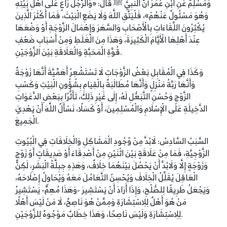
وَمُسْلِمٌ عَنِ ابْنِ عُمَرَ أَنَّ النَّبِيَّ ﷺ قَالَ: «وَالرَّجُلُ رَاعٍ عَلَى أَهْلِ بَيْتِهِ
وَهُوَ مَسْئُولٌ عَنْهُمْ»، فَلْيَتَّقِ اللَّهَ وَلَا يَضَعِ الْبَيْتَ، فَمَا أَكْثَرَ الَّذِينَ
يُكْثِرُونَ اللِّقَاءَاتِ بِالْأَصْحَابِ وَالسَّهَرَ وَإِهْمَالَ الزَّوْجَةِ أَوْ وَضْعَهَا
عِنْدَ أَهْلِهَا الْأَيَّامَ الْكَثِيرَةَ، وَهَذَا مِنَ الْغَلَطِ وَمِنْ أَسْبَابِ ضَعْفِ
قُوَّةِ الْمَحَبَّةِ وَالْعَلَاقَةِ بَيْنَ الزَّوْجَيْنِ.
وَكَذَا فِي الْمُقَابِلِ بَعْضُ الزَّوْجَاتِ لَا تَسْتَشْعِرُ أَهَمِّيَّةَ أَنَّهَا زَوْجَةٌ
وَأَنَّهَا رَبَّةُ مَنْزِلٍ وَأَنَّهَا مُطَالَبَةٌ بِالْقِيَامِ بِشُؤُونِ الْبَيْتِ وَكَسْبِ
الزَّوْجِ وَحُسْنِ التَّبَعُّلِ لَهُ، إِلَى غَيْرِ ذَلِكَ، تَأَثُّرًا بِبَعْضِ الدَّعَوَاتِ
الدَّخِيلَةِ عَلَى الْإِسْلَامِ وَالْمُسْلِمِينَ، أَوْ كَسَلًا، نَسْأَلُ اللَّهَ أَنْ يَهْدِيَ
الْجَمِيعَ.
السَّبَبُ السَّادِسُ: لَابُدَّ مِنْ وُجُودِ الْمَشَاكِلِ وَالْخِلَافَاتِ فِي الْبُيُوتِ
الزَّوْجِيَّةِ، فَمَا مِنْ عَلَاقَةٍ بَيْنَ اثْنَيْنِ مِنْ أَصْدِقَاءَ أَوْ صَدِيقَاتٍ أَوْ زَوْجٍ
وَزَوْجَةٍ إِلَّا وَلَابُدَّ أَنْ يَحْصُلَ بَيْنَهُمَا خِلَافٌ، وَهَذِهِ جِبِلَّةُ الْبَشَرِ، لَكِنَّ
الْعَاقِلَ يُقَلِّلُ الْخِلَافَ وَيُحْسِنُ التَّعَامُلَ مَعَهُ وَيُحَاوِلُ إِصْلَاحَهُ،
وَيَجْعَلُ طَرِيقًا لِلصُّلْحِ، وَإِذَا أَرَادَ أَنْ يَسْتَشِيرَ -وَهَذَا مُهِمٌّ- يَسْتَشِيرُ
مَنْ هُوَ أَهْلٌ لِلِاسْتِشَارَةِ وَمِمَّنْ هُوَ نَاصِحٌ، لَا مَنْ لَيْسَ أَهْلًا
لِلِاسْتِشَارَةِ وَلَيْسَ نَاصِحًا، وَهَذَا خِطَابٌ مَوْجُوهٌ لِلزَّوْجَيْنِ.